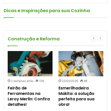
Dicas e Inspirações para sua Cozinha
2 dias atrás
02/07/2026
13/12/2024
12/12/2024
Produtos de Limpeza Impact: marca
Cozinha Modular Nesher: design, qualidade
exclusiva Leroy Merlin para limpeza
e praticidade para sua cozinha na Leroy
Tendências de Cozinhas Planejadas para
Liquidificador branco: top 14 dos melhores
pesada sem esforço
Merlin!
2025
para sua cozinha
Organização e Limpeza
Acontece nas Lojas
Cozinha
Eletrodoméstico e Eletroportáteis
Construção e Reforma
2 semanas atrás
156
22/05/2026
88
Feirão de
Esmerilhadeira
Ferramentas na
Makita: a solução
a
Leroy Merlin: Confira
perfeita para sua
detalhes!
obra!