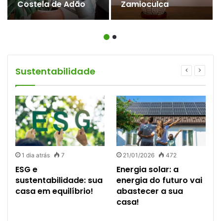
Costela de Adão
Zamioculca
Sustentabilidade
1 dia atrás
7
21/01/2026
472
ESG e
Energia solar: a
sustentabilidade: sua
energia do futuro vai
casa em equilíbrio!
abastecer a sua
casa!