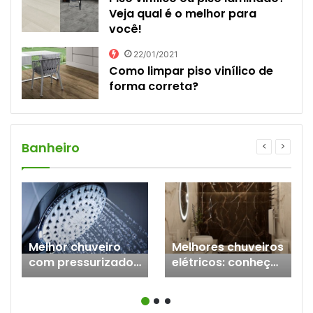
Veja qual é o melhor para
você!
22/01/2021
Como limpar piso vinílico de
forma correta?
Banheiro
Melhor chuveiro
Melhores chuveiros
com pressurizador:
elétricos: conheça
7 modelos para
as 15 melhores
você conhecer
opções!