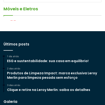
Móveis e Eletros
20/09/2024
19/06/2024
19/09/2022
08/09/2022
02/09/2024
23/08/2022
Qual a melhor marca de Air Fryer? Confira
Tamanhos de camas: como escolher a
Melhores marcas de sofás: descubra quais
Os 10 melhores modelos de passadeira a
nossa lista!
Como medir os tamanhos de TV?
melhor opção?
são
vapor!
As melhores marcas de colchão
Últimos posts
1 dia atrás
ESG e sustentabilidade: sua casa em equilíbrio!
2 dias atrás
Produtos de Limpeza Impact: marca exclusiva Leroy
Merlin para limpeza pesada sem esforço
3 dias atrás
Clique e retire na Leroy Merlin: saiba os detalhes
Galeria