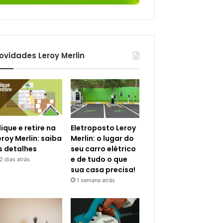
ovidades Leroy Merlin
lique e retire na
Eletroposto Leroy
eroy Merlin: saiba
Merlin: o lugar do
s detalhes
seu carro elétrico
e de tudo o que
2 dias atrás
sua casa precisa!
1 semana atrás