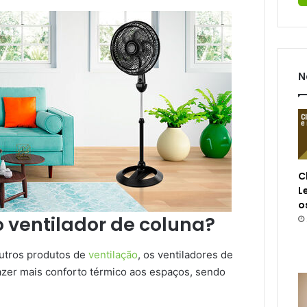
N
C
L
o
 ventilador de coluna?
utros produtos de
ventilação
, os ventiladores de
azer mais conforto térmico aos espaços, sendo