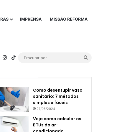
PRAS
IMPRENSA
MISSÃO REFORMA
rest
YouTube
Instagram
TikTok
Procurar
por
Popular
Recente
Como desentupir vaso
sanitário: 7 métodos
simples e fáceis
27/06/2024
Veja como calcular os
BTUs do ar-
condicionado