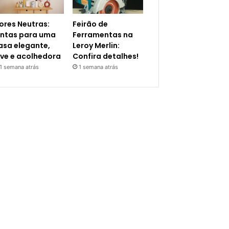
ores Neutras:
Feirão de
intas para uma
Ferramentas na
asa elegante,
Leroy Merlin:
eve e acolhedora
Confira detalhes!
1 semana atrás
1 semana atrás