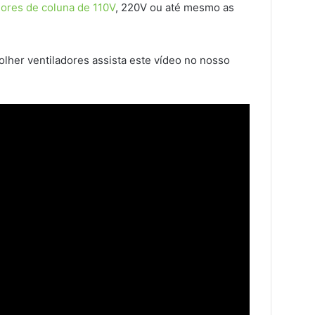
dores de coluna de 110V
, 220V ou até mesmo as
lher ventiladores assista este vídeo no nosso