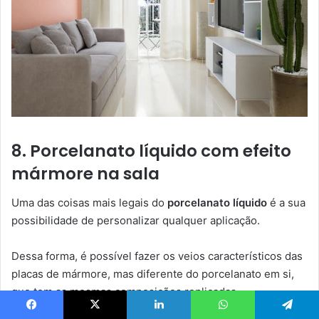
8. Porcelanato líquido com efeito
mármore na sala
Uma das coisas mais legais do
porcelanato líquido
é a sua
possibilidade de personalizar qualquer aplicação.
Dessa forma, é possível fazer os veios característicos das
placas de mármore, mas diferente do porcelanato em si,
que tem as mesmas composições replicadas
infinitamente.
Facebook
X
Linkedin
WhatsApp
Telegram