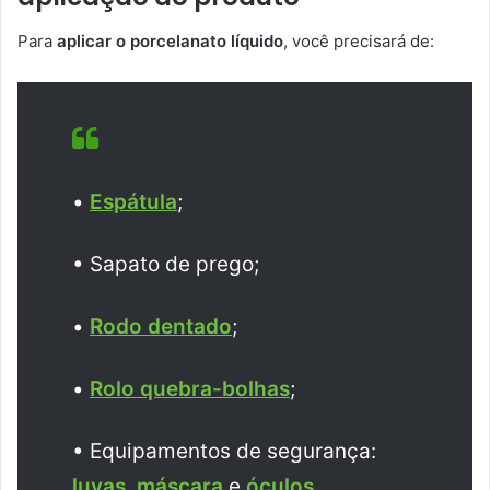
Para
aplicar o porcelanato líquido
, você precisará de:
•
Espátula
;
• Sapato de prego;
•
Rodo dentado
;
•
Rolo quebra-bolhas
;
• Equipamentos de segurança:
luvas
,
máscara
e
óculos
.