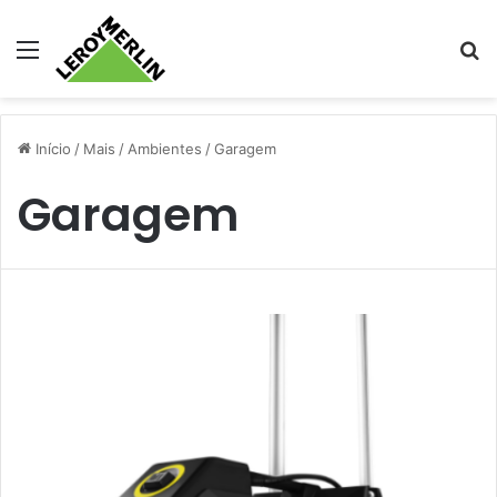
Menu
Pr
Início
/
Mais
/
Ambientes
/
Garagem
Garagem