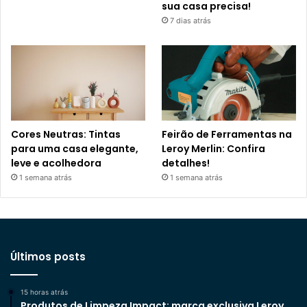
sua casa precisa!
7 dias atrás
Cores Neutras: Tintas
Feirão de Ferramentas na
para uma casa elegante,
Leroy Merlin: Confira
leve e acolhedora
detalhes!
1 semana atrás
1 semana atrás
Últimos posts
15 horas atrás
Produtos de Limpeza Impact: marca exclusiva Leroy