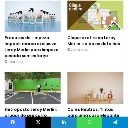
Produtos de Limpeza
Clique e retire na Leroy
Impact: marca exclusiva
Merlin: saiba os detalhes
Leroy Merlin para limpeza
2 dias atrás
pesada sem esforço
1 dia atrás
Eletroposto Leroy Merlin:
Cores Neutras: Tintas
o lugar do seu carro
para uma casa elegante,
elétrico e de tudo o que
leve e acolhedora
sua casa precisa!
1 semana atrás
Facebook
X
Linkedin
WhatsApp
Telegram