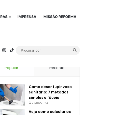
PRAS
IMPRENSA
MISSÃO REFORMA
rest
YouTube
Instagram
TikTok
Procurar
por
Popular
Recente
Como desentupir vaso
sanitário: 7 métodos
simples e fáceis
27/06/2024
Veja como calcular os