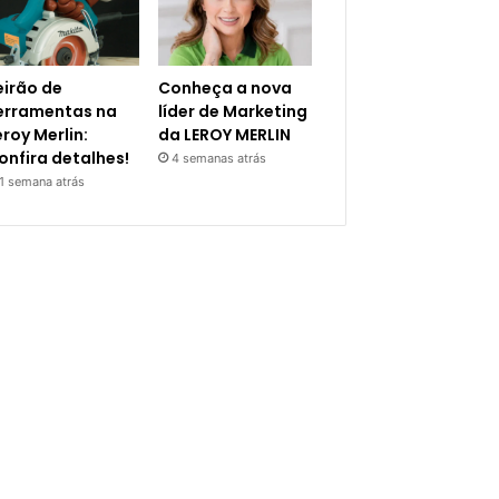
eirão de
Conheça a nova
erramentas na
líder de Marketing
eroy Merlin:
da LEROY MERLIN
onfira detalhes!
4 semanas atrás
1 semana atrás