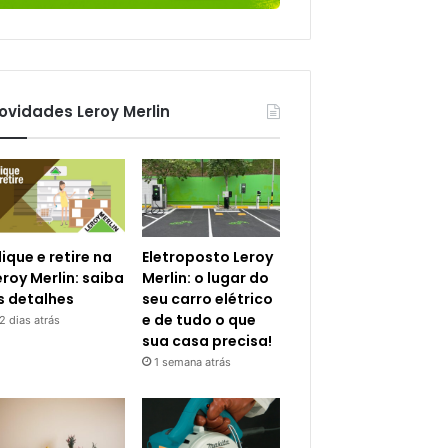
ovidades Leroy Merlin
lique e retire na
Eletroposto Leroy
eroy Merlin: saiba
Merlin: o lugar do
s detalhes
seu carro elétrico
e de tudo o que
2 dias atrás
sua casa precisa!
1 semana atrás