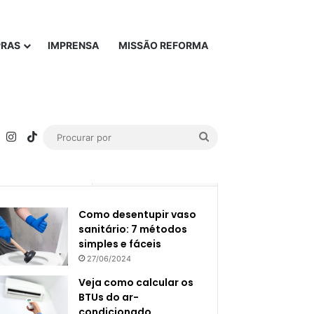
PRAS
IMPRENSA
MISSÃO REFORMA
rest
YouTube
Instagram
TikTok
Procurar
por
Popular
Recente
Como desentupir vaso
sanitário: 7 métodos
simples e fáceis
27/06/2024
Veja como calcular os
BTUs do ar-
condicionado