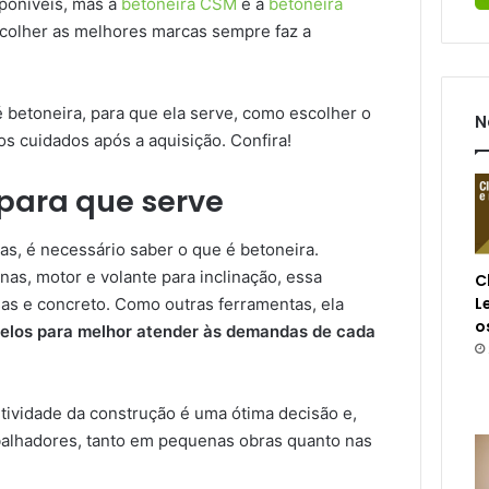
poníveis, mas a
betoneira CSM
e a
betoneira
colher as melhores marcas sempre faz a
 betoneira, para que ela serve, como escolher o
N
os cuidados após a aquisição. Confira!
 para que serve
as, é necessário saber o que é betoneira.
as, motor e volante para inclinação, essa
C
L
as e concreto. Como outras ferramentas, ela
o
elos para melhor atender às demandas de cada
tividade da construção é uma ótima decisão e,
abalhadores, tanto em pequenas obras quanto nas