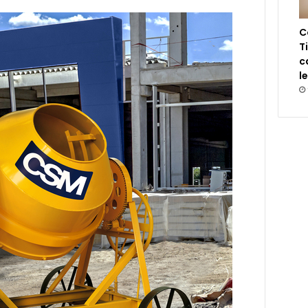
C
T
c
l