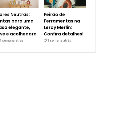
ores Neutras:
Feirão de
intas para uma
Ferramentas na
asa elegante,
Leroy Merlin:
eve e acolhedora
Confira detalhes!
1 semana atrás
1 semana atrás