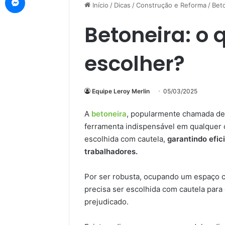
Início
/
Dicas
/
Construção e Reforma
/
Bet
Betoneira: o 
escolher?
Equipe Leroy Merlin
05/03/2025
A
betoneira
, popularmente chamada d
ferramenta indispensável em qualquer ca
escolhida com cautela,
garantindo efic
trabalhadores.
Por ser robusta, ocupando um espaço co
precisa ser escolhida com cautela par
prejudicado.