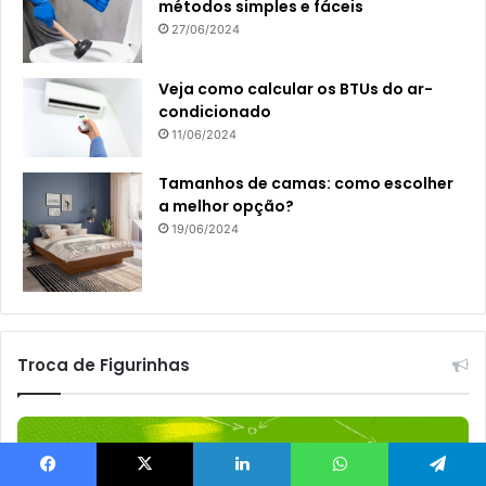
métodos simples e fáceis
27/06/2024
Veja como calcular os BTUs do ar-
condicionado
11/06/2024
Tamanhos de camas: como escolher
a melhor opção?
19/06/2024
Troca de Figurinhas
Facebook
X
Linkedin
WhatsApp
Telegram