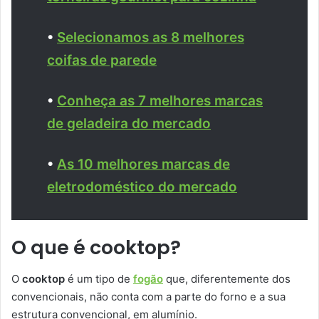
•
Selecionamos as 8 melhores
coifas de parede
•
Conheça as 7 melhores marcas
de geladeira do mercado
•
As 10 melhores marcas de
eletrodoméstico do mercado
O que é cooktop?
O
cooktop
é um tipo de
fogão
que, diferentemente dos
convencionais, não conta com a parte do forno e a sua
estrutura convencional, em alumínio.