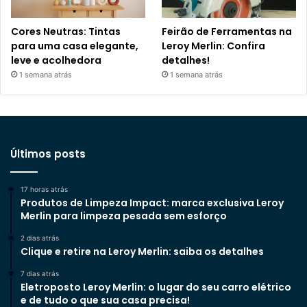
Cores Neutras: Tintas
Feirão de Ferramentas na
para uma casa elegante,
Leroy Merlin: Confira
leve e acolhedora
detalhes!
1 semana atrás
1 semana atrás
Últimos posts
17 horas atrás
Produtos de Limpeza Impact: marca exclusiva Leroy
Merlin para limpeza pesada sem esforço
2 dias atrás
Clique e retire na Leroy Merlin: saiba os detalhes
7 dias atrás
Eletroposto Leroy Merlin: o lugar do seu carro elétrico
e de tudo o que sua casa precisa!