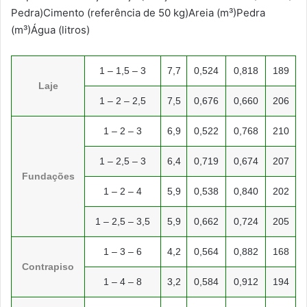
Pedra)Cimento (referência de 50 kg)Areia (m³)Pedra
(m³)Água (litros)
1 – 1,5 – 3
7,7
0,524
0,818
189
Laje
1 – 2 – 2,5
7,5
0,676
0,660
206
1 – 2 – 3
6,9
0,522
0,768
210
1 – 2,5 – 3
6,4
0,719
0,674
207
Fundações
1 – 2 – 4
5,9
0,538
0,840
202
1 – 2,5 – 3,5
5,9
0,662
0,724
205
1 – 3 – 6
4,2
0,564
0,882
168
Contrapiso
1 – 4 – 8
3,2
0,584
0,912
194