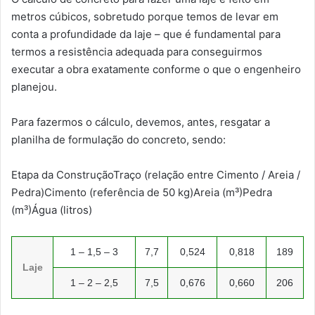
metros cúbicos, sobretudo porque temos de levar em
conta a profundidade da laje – que é fundamental para
termos a resistência adequada para conseguirmos
executar a obra exatamente conforme o que o engenheiro
planejou.
Para fazermos o cálculo, devemos, antes, resgatar a
planilha de formulação do concreto, sendo:
Etapa da ConstruçãoTraço (relação entre Cimento / Areia /
Pedra)Cimento (referência de 50 kg)Areia (m³)Pedra
(m³)Água (litros)
1 – 1,5 – 3
7,7
0,524
0,818
189
Laje
1 – 2 – 2,5
7,5
0,676
0,660
206