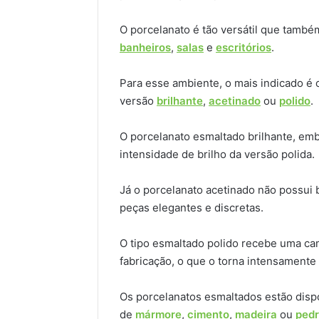
O porcelanato é tão versátil que tamb
banheiros
,
salas
e
escritórios
.
Para esse ambiente, o mais indicado é
versão
brilhante
,
acetinado
ou
polido
.
O porcelanato esmaltado brilhante, emb
intensidade de brilho da versão polida.
Já o porcelanato acetinado não possui 
peças elegantes e discretas.
O tipo esmaltado polido recebe uma cama
fabricação, o que o torna intensamente 
Os porcelanatos esmaltados estão disp
de
mármore
,
cimento
,
madeira
ou
ped