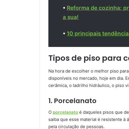
•
Reforma de cozinha: pr
a sua!
•
10 principais tendênci
Tipos de piso para 
Na hora de escolher o melhor piso para
disponíveis no mercado, hoje em dia. En
cerâmica, o ladrilho hidráulico, o piso v
1. Porcelanato
O
porcelanato
é daqueles pisos que d
saiba que esse material é resistente à
pela circulação de pessoas.