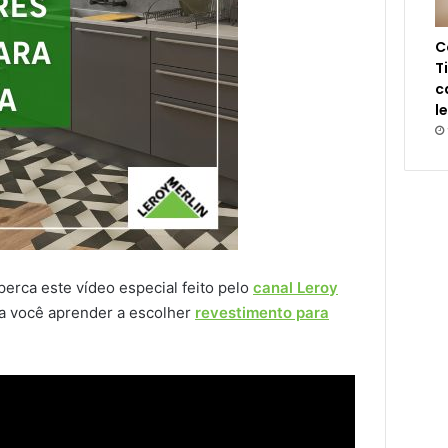
C
T
c
l
perca este vídeo especial feito pelo
canal Leroy
a você aprender a escolher
revestimento para