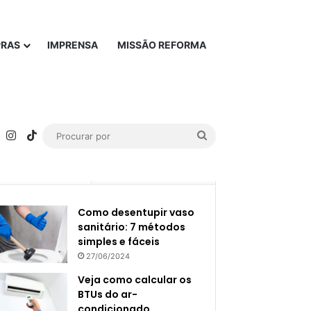
PRAS
IMPRENSA
MISSÃO REFORMA
rest
YouTube
Instagram
TikTok
Procurar
por
Popular
Recente
Como desentupir vaso
sanitário: 7 métodos
simples e fáceis
27/06/2024
Veja como calcular os
BTUs do ar-
condicionado