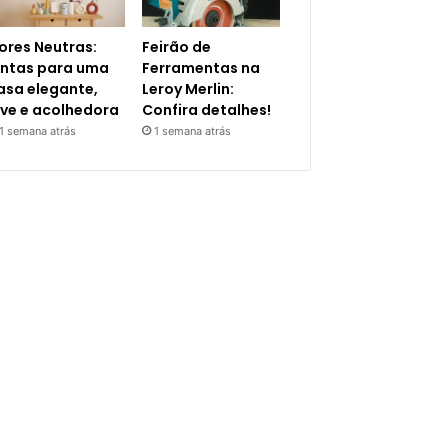
ores Neutras:
Feirão de
intas para uma
Ferramentas na
asa elegante,
Leroy Merlin:
eve e acolhedora
Confira detalhes!
1 semana atrás
1 semana atrás