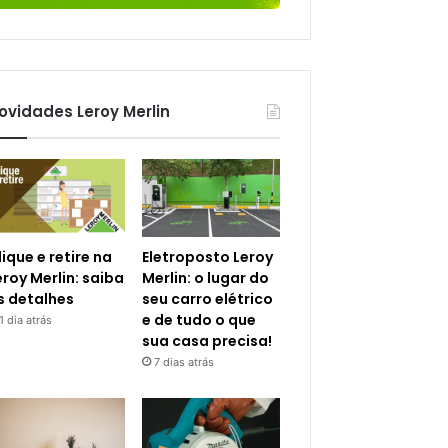
ovidades Leroy Merlin
lique e retire na
Eletroposto Leroy
eroy Merlin: saiba
Merlin: o lugar do
s detalhes
seu carro elétrico
e de tudo o que
1 dia atrás
sua casa precisa!
7 dias atrás