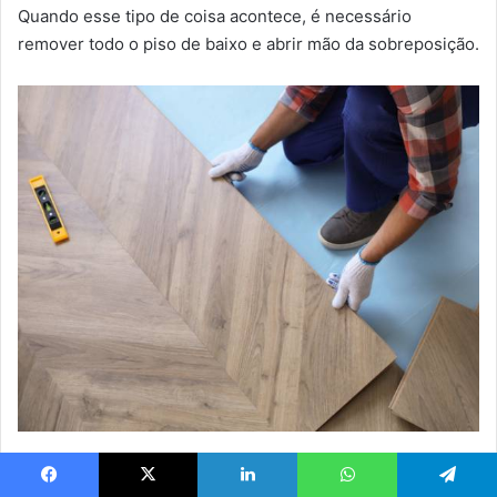
Quando esse tipo de coisa acontece, é necessário
remover todo o piso de baixo e abrir mão da sobreposição.
Qual o melhor piso sobre
Facebook
X
Linkedin
WhatsApp
Telegram