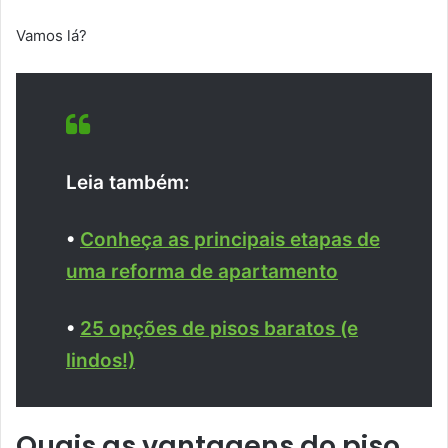
Vamos lá?
Leia também:
•
Conheça as principais etapas de
uma reforma de apartamento
•
25 opções de pisos baratos (e
lindos!)
Quais as vantagens do piso