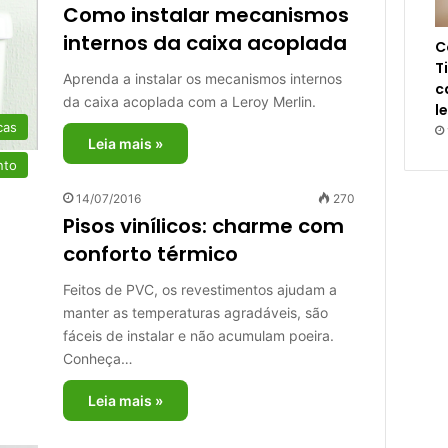
Como instalar mecanismos
internos da caixa acoplada
C
T
Aprenda a instalar os mecanismos internos
c
da caixa acoplada com a Leroy Merlin.
l
cas
Leia mais »
nto
14/07/2016
270
Pisos vinílicos: charme com
conforto térmico
Feitos de PVC, os revestimentos ajudam a
manter as temperaturas agradáveis, são
fáceis de instalar e não acumulam poeira.
Conheça…
Leia mais »