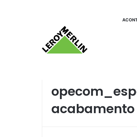
ACONT
Início
/
opecom_especial acabamento
opecom_espe
acabamento