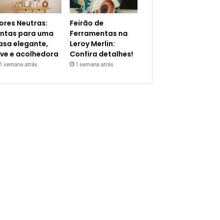
ores Neutras:
Feirão de
intas para uma
Ferramentas na
asa elegante,
Leroy Merlin:
eve e acolhedora
Confira detalhes!
1 semana atrás
1 semana atrás