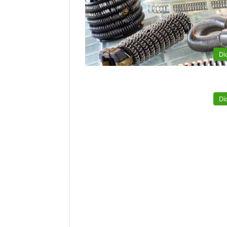
Di
Di