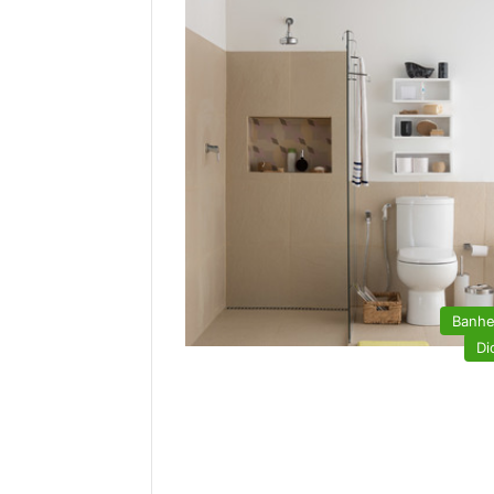
Banhe
Di