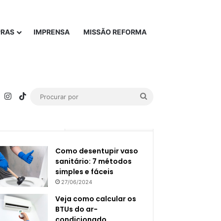
PRAS
IMPRENSA
MISSÃO REFORMA
rest
YouTube
Instagram
TikTok
Procurar
por
Popular
Recente
Como desentupir vaso
sanitário: 7 métodos
simples e fáceis
27/06/2024
Veja como calcular os
BTUs do ar-
condicionado