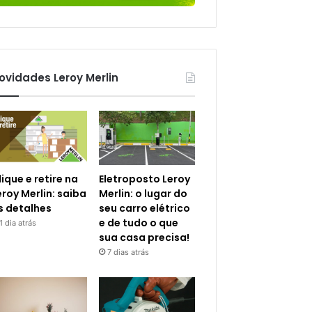
ovidades Leroy Merlin
lique e retire na
Eletroposto Leroy
eroy Merlin: saiba
Merlin: o lugar do
s detalhes
seu carro elétrico
e de tudo o que
1 dia atrás
sua casa precisa!
7 dias atrás