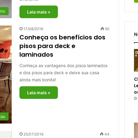
nto
Leia mais »
17/08/2016
65
N
Conheça os benefícios dos
pisos para deck e
laminados
Conheça as vantagens dos pisos laminados
e dos pisos para deck e deixe sua casa
C
ainda mais bonita!
L
o
Leia mais »
cas
25/07/2016
44