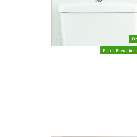
Di
Piso e Revestime