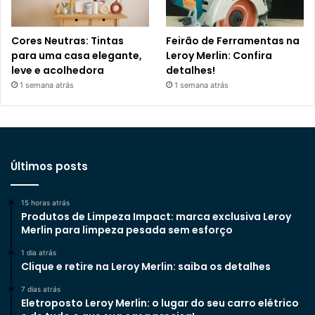
Cores Neutras: Tintas
Feirão de Ferramentas na
para uma casa elegante,
Leroy Merlin: Confira
leve e acolhedora
detalhes!
1 semana atrás
1 semana atrás
Últimos posts
15 horas atrás
Produtos de Limpeza Impact: marca exclusiva Leroy
Merlin para limpeza pesada sem esforço
1 dia atrás
Clique e retire na Leroy Merlin: saiba os detalhes
7 dias atrás
Eletroposto Leroy Merlin: o lugar do seu carro elétrico