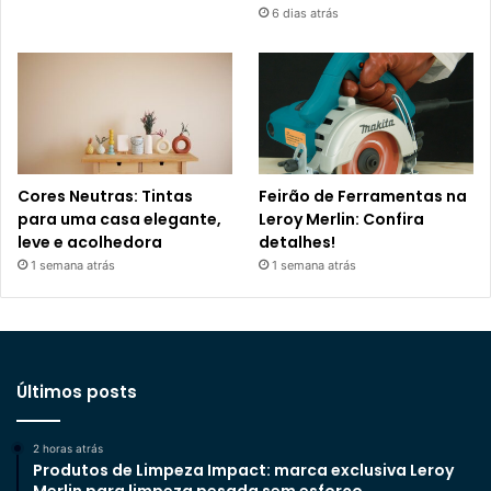
6 dias atrás
Cores Neutras: Tintas
Feirão de Ferramentas na
para uma casa elegante,
Leroy Merlin: Confira
leve e acolhedora
detalhes!
1 semana atrás
1 semana atrás
Últimos posts
2 horas atrás
Produtos de Limpeza Impact: marca exclusiva Leroy
Merlin para limpeza pesada sem esforço