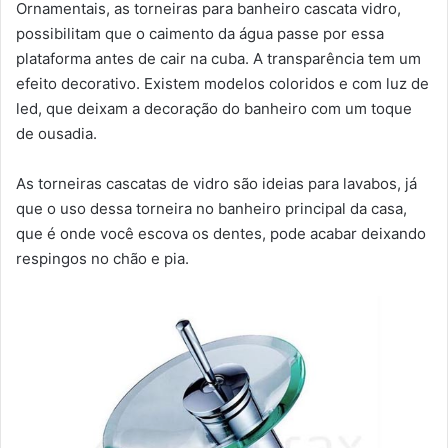
Ornamentais, as torneiras para banheiro cascata vidro,
possibilitam que o caimento da água passe por essa
plataforma antes de cair na cuba. A transparência tem um
efeito decorativo. Existem modelos coloridos e com luz de
led, que deixam a decoração do banheiro com um toque
de ousadia.
As torneiras cascatas de vidro são ideias para lavabos, já
que o uso dessa torneira no banheiro principal da casa,
que é onde você escova os dentes, pode acabar deixando
respingos no chão e pia.