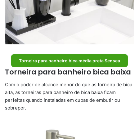
Torneira para banheiro bica média preta Sensea
Torneira para banheiro bica baixa
Com o poder de alcance menor do que as torneira de bica
alta, as torneiras para banheiro de bica baixa ficam
perfeitas quando instaladas em cubas de embutir ou
sobrepor.