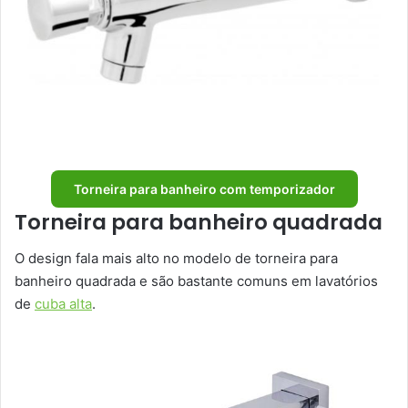
Torneira para banheiro com temporizador
Torneira para banheiro quadrada
O design fala mais alto no modelo de torneira para
banheiro quadrada e são bastante comuns em lavatórios
de
cuba alta
.