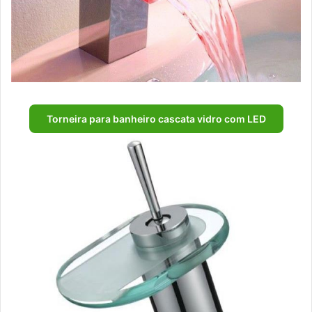
Torneira para banheiro cascata vidro com LED