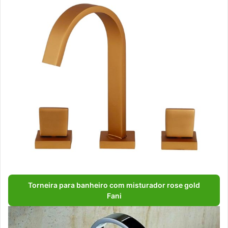
Torneira para banheiro com misturador rose gold
Fani