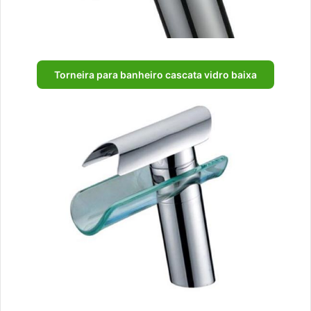
Torneira para banheiro cascata vidro baixa