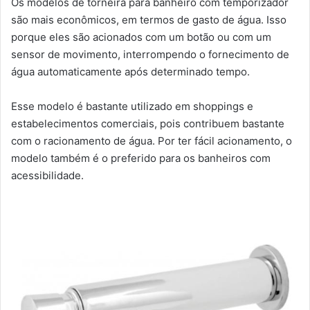
Os modelos de torneira para banheiro com temporizador
são mais econômicos, em termos de gasto de água. Isso
porque eles são acionados com um botão ou com um
sensor de movimento, interrompendo o fornecimento de
água automaticamente após determinado tempo.
Esse modelo é bastante utilizado em shoppings e
estabelecimentos comerciais, pois contribuem bastante
com o racionamento de água. Por ter fácil acionamento, o
modelo também é o preferido para os banheiros com
acessibilidade.