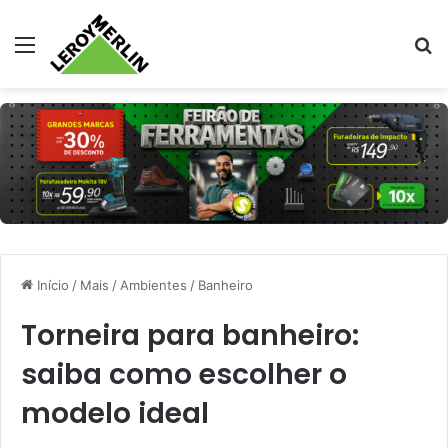
Menu
Pr
Início
/
Mais
/
Ambientes
/
Banheiro
Torneira para banheiro:
saiba como escolher o
modelo ideal