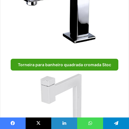
Torneira para banheiro quadrada cromada Stoc
Facebook
X
Linkedin
WhatsApp
Telegram