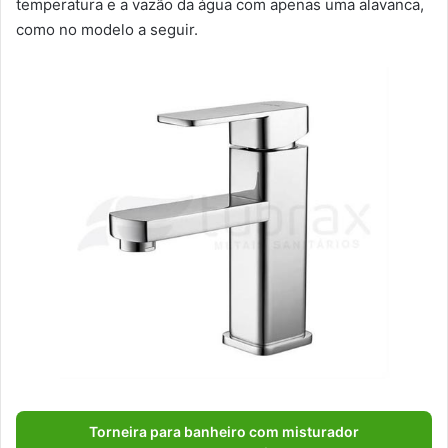
temperatura e a vazão da água com apenas uma alavanca,
como no modelo a seguir.
Torneira para banheiro com misturador