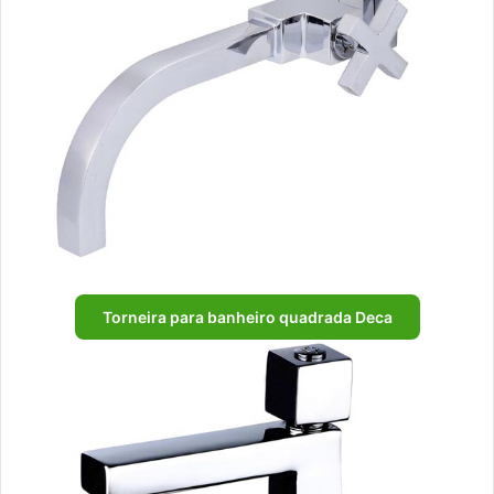
Torneira para banheiro quadrada Deca