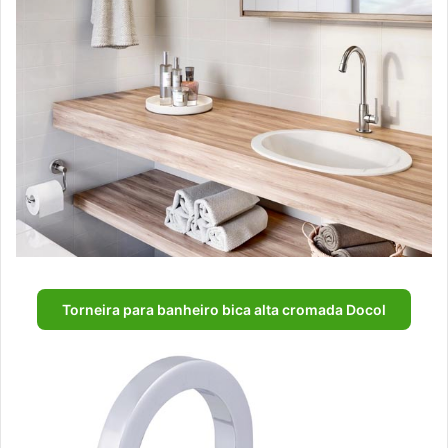
Torneira para banheiro bica alta cromada Docol