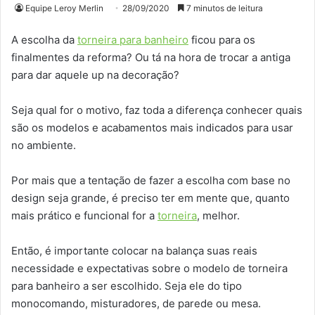
Equipe Leroy Merlin
28/09/2020
7 minutos de leitura
A escolha da
torneira para banheiro
ficou para os
finalmentes da reforma? Ou tá na hora de trocar a antiga
para dar aquele up na decoração?
Seja qual for o motivo, faz toda a diferença conhecer quais
são os modelos e acabamentos mais indicados para usar
no ambiente.
Por mais que a tentação de fazer a escolha com base no
design seja grande, é preciso ter em mente que, quanto
mais prático e funcional for a
torneira
, melhor.
Então, é importante colocar na balança suas reais
necessidade e expectativas sobre o modelo de torneira
para banheiro a ser escolhido. Seja ele do tipo
monocomando, misturadores, de parede ou mesa.