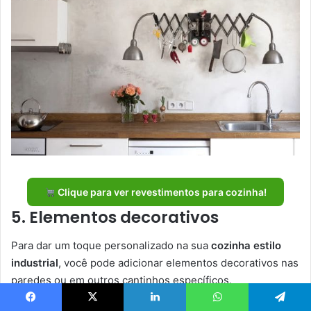
Clique para ver revestimentos para cozinha!
5. Elementos decorativos
Para dar um toque personalizado na sua
cozinha estilo
industrial
, você pode adicionar elementos decorativos nas
paredes ou em outros cantinhos específicos.
Facebook
X
Linkedin
WhatsApp
Telegram