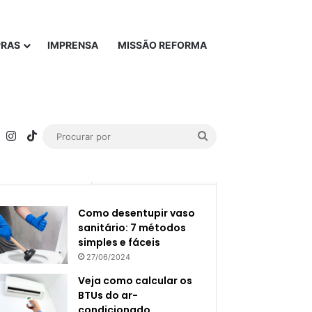
PRAS
IMPRENSA
MISSÃO REFORMA
rest
YouTube
Instagram
TikTok
Procurar
por
Popular
Recente
Como desentupir vaso
sanitário: 7 métodos
simples e fáceis
27/06/2024
Veja como calcular os
BTUs do ar-
condicionado