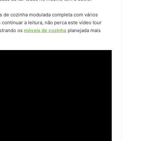
os de cozinha modulada completa com vários
ontinuar a leitura, não perca este vídeo tour
trando os
móveis de cozinha
planejada mais