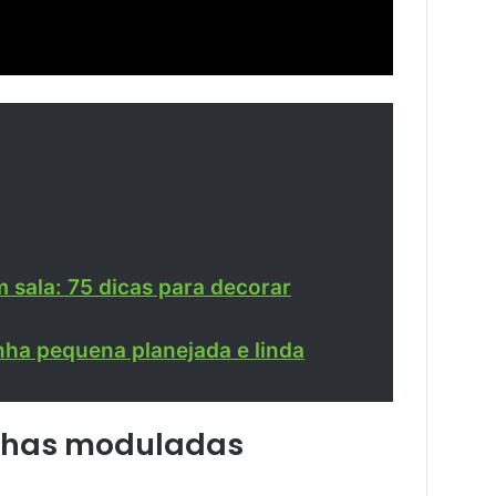
sala: 75 dicas para decorar
nha pequena planejada e linda
inhas moduladas