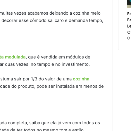
, muitas vezes acabamos deixando a cozinha meio
F
F
l, decorar esse cômodo sai caro e demanda tempo,
L
C
ta modulada
, que é vendida em módulos de
ar duas vezes: no tempo e no investimento.
stuma sair por 1/3 do valor de uma
cozinha
idade do produto, pode ser instalada em menos de
ada completa, saiba que ela já vem com todos os
idade de ter todos no mesmo tom e estilo.