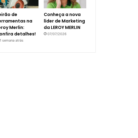
eirão de
Conheça a nova
erramentas na
líder de Marketing
eroy Merlin:
da LEROY MERLIN
onfira detalhes!
07/07/2026
1 semana atrás