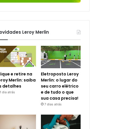
ovidades Leroy Merlin
lique e retire na
Eletroposto Leroy
eroy Merlin: saiba
Merlin: o lugar do
s detalhes
seu carro elétrico
e de tudo o que
1 dia atrás
sua casa precisa!
7 dias atrás