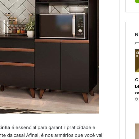
N
C
L
o
zinha
é essencial para garantir praticidade e
e da casa! Afinal, é nos armários que você vai