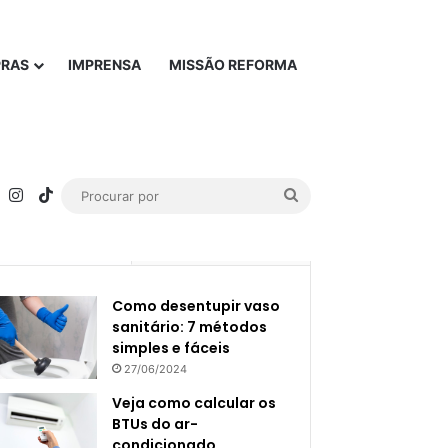
PRAS
IMPRENSA
MISSÃO REFORMA
rest
YouTube
Instagram
TikTok
Procurar
por
Popular
Recente
Como desentupir vaso
sanitário: 7 métodos
simples e fáceis
27/06/2024
Veja como calcular os
BTUs do ar-
condicionado