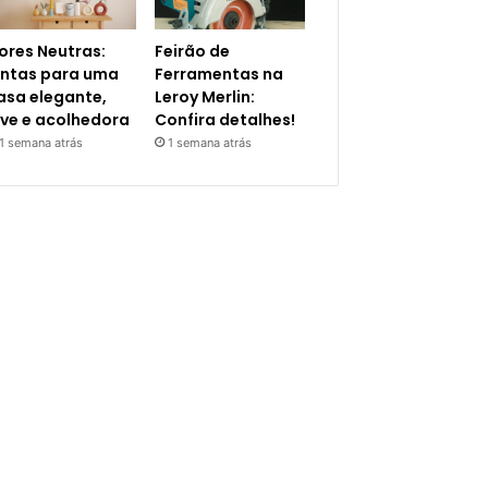
ores Neutras:
Feirão de
intas para uma
Ferramentas na
asa elegante,
Leroy Merlin:
eve e acolhedora
Confira detalhes!
1 semana atrás
1 semana atrás