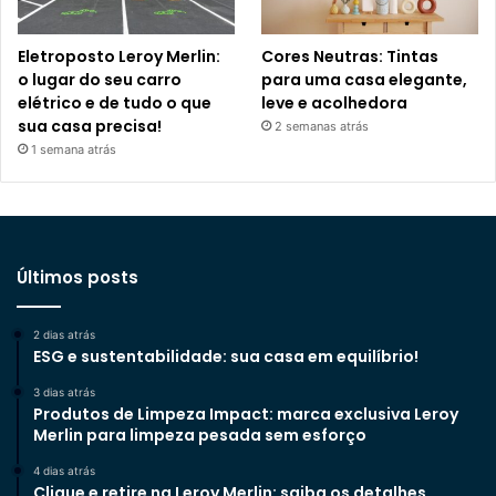
Eletroposto Leroy Merlin:
Cores Neutras: Tintas
o lugar do seu carro
para uma casa elegante,
elétrico e de tudo o que
leve e acolhedora
sua casa precisa!
2 semanas atrás
1 semana atrás
Últimos posts
2 dias atrás
ESG e sustentabilidade: sua casa em equilíbrio!
3 dias atrás
Produtos de Limpeza Impact: marca exclusiva Leroy
Merlin para limpeza pesada sem esforço
4 dias atrás
Clique e retire na Leroy Merlin: saiba os detalhes