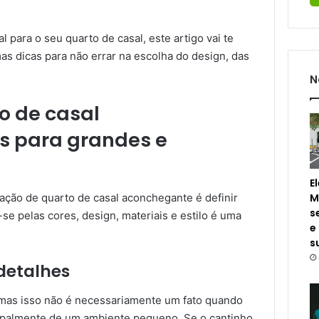
 para o seu quarto de casal, este artigo vai te
mas dicas para não errar na escolha do design, das
N
o de casal
s para grandes e
E
M
ação de quarto de casal aconchegante é definir
s
-se pelas cores, design, materiais e estilo é uma
e
s
detalhes
 mas isso não é necessariamente um fato quando
ipalmente de um ambiente pequeno. Se o cantinho