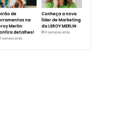
eirão de
Conheça a nova
erramentas na
líder de Marketing
eroy Merlin:
da LEROY MERLIN
onfira detalhes!
4 semanas atrás
1 semana atrás