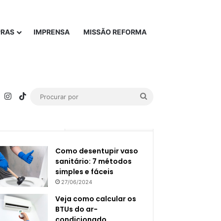
PRAS
IMPRENSA
MISSÃO REFORMA
rest
YouTube
Instagram
TikTok
Procurar
por
Popular
Recente
Como desentupir vaso
sanitário: 7 métodos
simples e fáceis
27/06/2024
Veja como calcular os
BTUs do ar-
condicionado