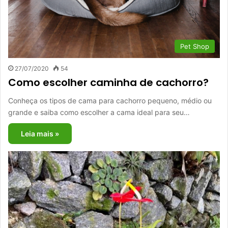
Pet Shop
27/07/2020
54
Como escolher caminha de cachorro?
Conheça os tipos de cama para cachorro pequeno, médio ou
grande e saiba como escolher a cama ideal para seu…
Leia mais »