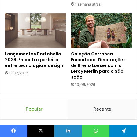
1 semana atrás
Lançamentos Portobello
Coleção Carranca
2026: Encontro perfeito
Encantada: Decorações
entre tecnologia e design
de Breno Loeser com a
Leroy Merlin para o São
11/06/2026
João
10/06/2026
Popular
Recente
Como desentupir vaso sanitário: 7
métodos simples e fáceis
Facebook
X
Linkedin
WhatsApp
Telegram