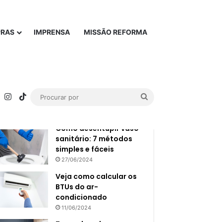
PRAS
IMPRENSA
MISSÃO REFORMA
Popular
Recente
rest
YouTube
Instagram
TikTok
Procurar
por
Como desentupir vaso
sanitário: 7 métodos
simples e fáceis
27/06/2024
Veja como calcular os
BTUs do ar-
condicionado
11/06/2024