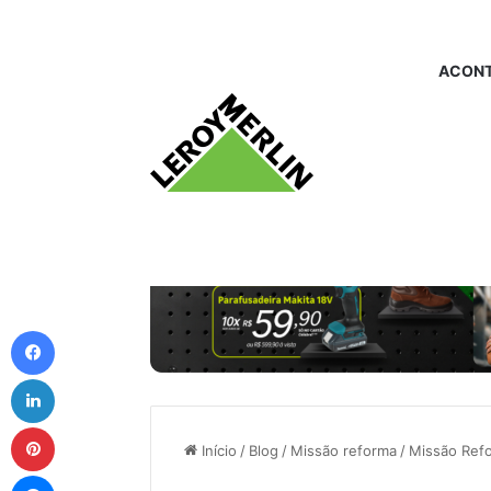
ACONT
Facebook
Linkedin
Pinterest
Início
/
Blog
/
Missão reforma
/
Missão Refo
Messenger