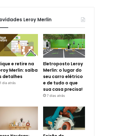
ovidades Leroy Merlin
lique e retire na
Eletroposto Leroy
eroy Merlin: saiba
Merlin: o lugar do
s detalhes
seu carro elétrico
e de tudo o que
1 dia atrás
sua casa precisa!
7 dias atrás