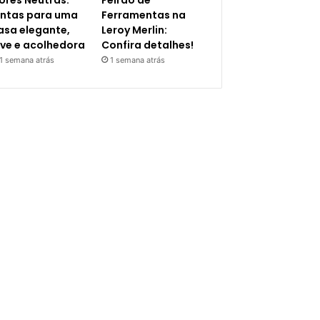
ores Neutras:
Feirão de
intas para uma
Ferramentas na
asa elegante,
Leroy Merlin:
eve e acolhedora
Confira detalhes!
1 semana atrás
1 semana atrás