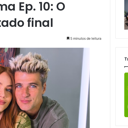
a Ep. 10: O
ado final
5 minutos de leitura
T