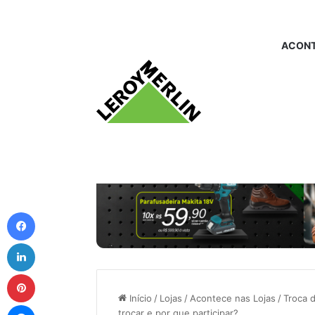
ACONT
Facebook
Linkedin
Pinterest
Início
/
Lojas
/
Acontece nas Lojas
/
Troca 
Messenger
trocar e por que participar?