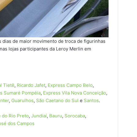
dias de maior movimento de troca de figurinhas
nas lojas participantes da Leroy Merlin em
l Tietê
,
Ricardo Jafet
,
Express Campo Belo
,
ss Sumaré Pompéia
,
Express Vila Nova Conceição
,
nter
,
Guarulhos
,
São Caetano do Sul
e
Santos
.
 do Rio Preto
,
Jundiaí
,
Bauru
,
Sorocaba
,
osé dos Campos