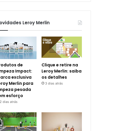
ovidades Leroy Merlin
rodutos de
Clique e retire na
impeza Impact:
Leroy Merlin: saiba
arca exclusiva
os detalhes
eroy Merlin para
3 dias atrás
impeza pesada
em esforço
2 dias atrás