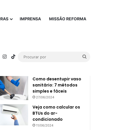
PRAS
IMPRENSA
MISSÃO REFORMA
rest
YouTube
Instagram
TikTok
Procurar
Popular
Recente
por
Como desentupir vaso
sanitário: 7 métodos
simples e fáceis
27/06/2024
Veja como calcular os
BTUs do ar-
condicionado
11/06/2024