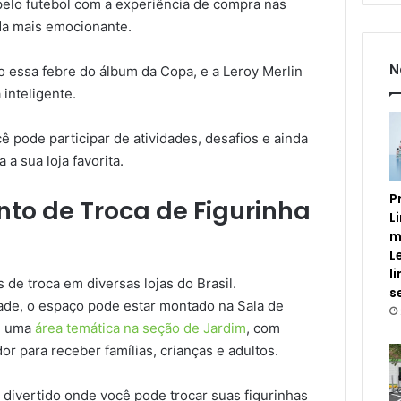
 pelo futebol com a experiência de compra nas
nda mais emocionante.
N
do essa febre do álbum da Copa, e a Leroy Merlin
 inteligente.
ê pode participar de atividades, desafios e ainda
 a sua loja favorita.
P
to de Troca de Figurinha
L
m
L
l
de troca em diversas lojas do Brasil.
s
de, o espaço pode estar montado na Sala de
em uma
área temática na seção de Jardim
, com
r para receber famílias, crianças e adultos.
 divertido onde você pode trocar suas figurinhas