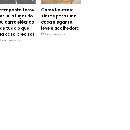
letroposto Leroy
Cores Neutras:
erlin: o lugar do
Tintas para uma
eu carro elétrico
casa elegante,
 de tudo o que
leve e acolhedora
ua casa precisa!
1 semana atrás
1 semana atrás