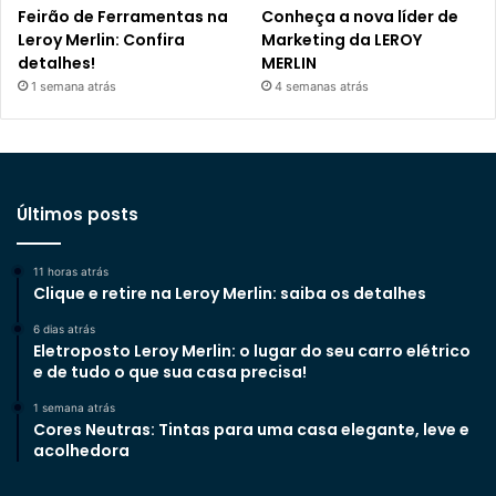
Feirão de Ferramentas na
Conheça a nova líder de
Leroy Merlin: Confira
Marketing da LEROY
detalhes!
MERLIN
1 semana atrás
4 semanas atrás
Últimos posts
11 horas atrás
Clique e retire na Leroy Merlin: saiba os detalhes
6 dias atrás
Eletroposto Leroy Merlin: o lugar do seu carro elétrico
e de tudo o que sua casa precisa!
1 semana atrás
Cores Neutras: Tintas para uma casa elegante, leve e
acolhedora