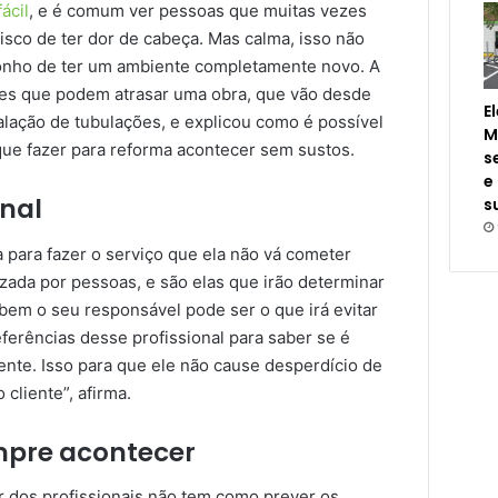
ácil
, e é comum ver pessoas que muitas vezes
risco de ter dor de cabeça. Mas calma, isso não
sonho de ter um ambiente completamente novo. A
tores que podem atrasar uma obra, que vão desde
E
talação de tubulações, e explicou como é possível
M
 que fazer para reforma acontecer sem sustos.
s
e
onal
s
para fazer o serviço que ela não vá cometer
lizada por pessoas, e são elas que irão determinar
 bem o seu responsável pode ser o que irá evitar
ferências desse profissional para saber se é
mente. Isso para que ele não cause desperdício de
 cliente”, afirma.
mpre acontecer
 dos profissionais não tem como prever os