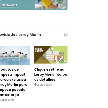
ovidades Leroy Merlin
rodutos de
Clique e retire na
impeza Impact:
Leroy Merlin: saiba
arca exclusiva
os detalhes
eroy Merlin para
2 dias atrás
impeza pesada
em esforço
2 dias atrás