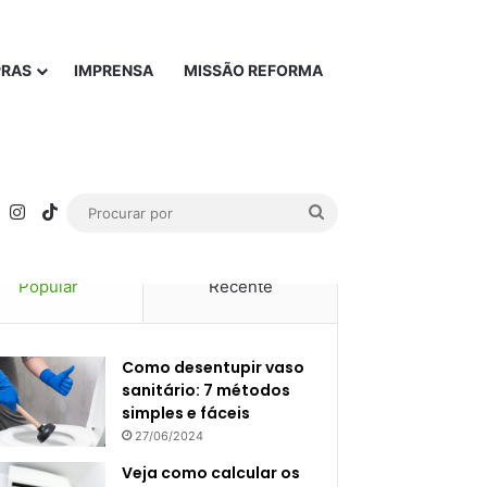
PRAS
IMPRENSA
MISSÃO REFORMA
rest
YouTube
Instagram
TikTok
Procurar
por
Popular
Recente
Como desentupir vaso
sanitário: 7 métodos
simples e fáceis
27/06/2024
Veja como calcular os