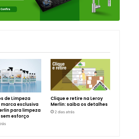
s de Limpeza
Clique e retire na Leroy
 marca exclusiva
Merlin: saiba os detalhes
erlin para limpeza
2 dias atrás
 sem esforço
trás