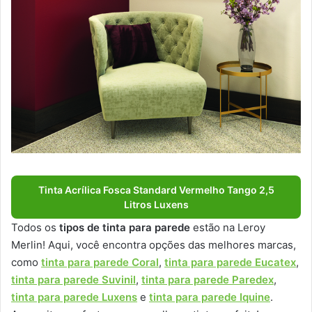
Tinta Acrílica Fosca Standard Vermelho Tango 2,5
Litros Luxens
Todos os
tipos de tinta para parede
estão na Leroy
Merlin! Aqui, você encontra opções das melhores marcas,
como
tinta para parede Coral
,
tinta para parede Eucatex
,
tinta para parede Suvinil
,
tinta para parede Paredex
,
tinta para parede Luxens
e
tinta para parede Iquine
.