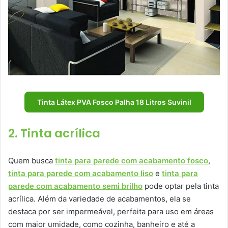
Tinta Látex PVA Fosco Palha 18 Litros Suvinil
2. Tinta acrílica
Quem busca
tinta para parede com acabamento fosco
,
tinta para parede com acabamento liso
e
tinta para
parede com acabamento semi brilho
pode optar pela tinta
acrílica. Além da variedade de acabamentos, ela se
destaca por ser impermeável, perfeita para uso em áreas
com maior umidade, como cozinha, banheiro e até a