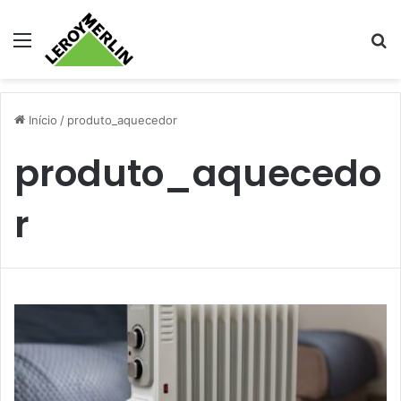
Menu
Pr
Início
/
produto_aquecedor
produto_aquecedo
r