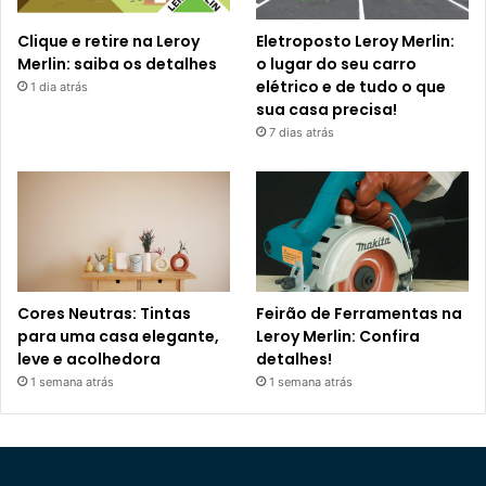
Clique e retire na Leroy
Eletroposto Leroy Merlin:
Merlin: saiba os detalhes
o lugar do seu carro
elétrico e de tudo o que
1 dia atrás
sua casa precisa!
7 dias atrás
Cores Neutras: Tintas
Feirão de Ferramentas na
para uma casa elegante,
Leroy Merlin: Confira
leve e acolhedora
detalhes!
1 semana atrás
1 semana atrás