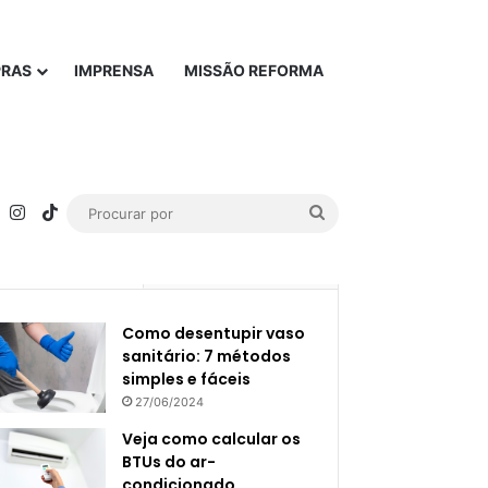
PRAS
IMPRENSA
MISSÃO REFORMA
rest
YouTube
Instagram
TikTok
Procurar
por
Popular
Recente
Como desentupir vaso
sanitário: 7 métodos
simples e fáceis
27/06/2024
Veja como calcular os
BTUs do ar-
condicionado