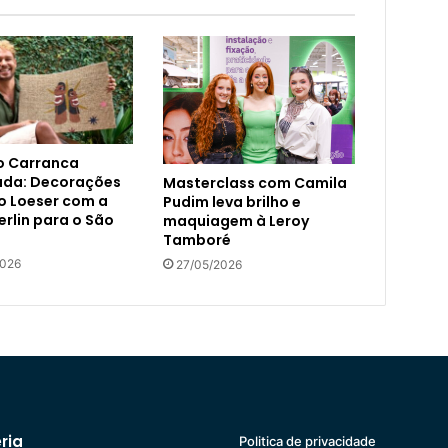
o Carranca
ada: Decorações
Masterclass com Camila
o Loeser com a
Pudim leva brilho e
erlin para o São
maquiagem à Leroy
Tamboré
2026
27/05/2026
ria
Politica de privacidade