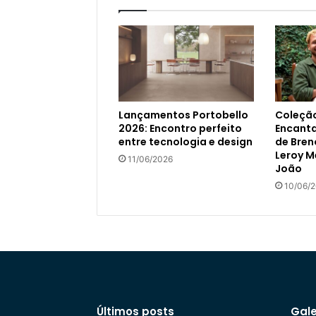
Lançamentos Portobello
Coleçã
2026: Encontro perfeito
Encant
entre tecnologia e design
de Bren
Leroy M
11/06/2026
João
10/06/
Últimos posts
Gale