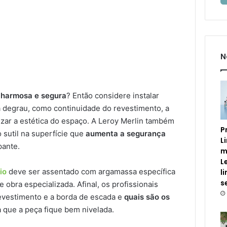
N
charmosa e segura
? Então considere instalar
a degrau, como continuidade do revestimento, a
izar a estética do espaço. A Leroy Merlin também
P
 sutil na superfície que
aumenta a segurança
L
pante.
m
L
io
deve ser assentado com argamassa específica
l
s
 obra especializada. Afinal, os profissionais
evestimento e a borda de escada e
quais são os
que a peça fique bem nivelada.