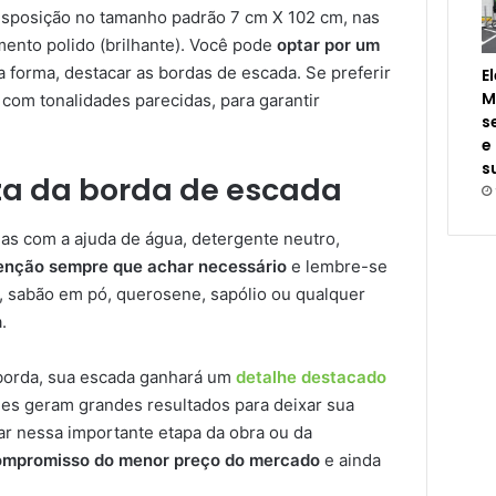
disposição no tamanho padrão 7 cm X 102 cm, nas
ento polido (brilhante). Você pode
optar por um
 forma, destacar as bordas de escada. Se preferir
E
M
 com tonalidades parecidas, para garantir
s
e
s
za da borda de escada
as com a ajuda de água, detergente neutro,
nção sempre que achar necessário
e lembre-se
es, sabão em pó, querosene, sapólio ou qualquer
.
a borda, sua escada ganhará um
detalhe destacado
des geram grandes resultados para deixar sua
dar nessa importante etapa da obra ou da
ompromisso do menor preço do mercado
e ainda