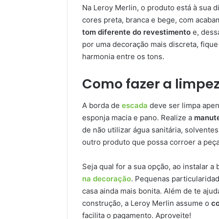
Na Leroy Merlin, o produto está à sua 
cores preta, branca e bege, com acabam
tom diferente do revestimento
e, dessa
por uma decoração mais discreta, fique
harmonia entre os tons.
Como fazer a limpe
A borda de
escada
deve ser limpa apen
esponja macia e pano. Realize a
manute
de não utilizar água sanitária, solvent
outro produto que possa corroer a peça
Seja qual for a sua opção, ao instalar 
na decoração
. Pequenas particularida
casa ainda mais bonita. Além de te aju
construção, a Leroy Merlin assume o
c
facilita o pagamento. Aproveite!