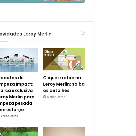
ovidades Leroy Merlin
rodutos de
Clique e retire na
impeza Impact:
Leroy Merlin: saiba
arca exclusiva
os detalhes
eroy Merlin para
4 dias atrás
impeza pesada
em esforço
3 dias atrás