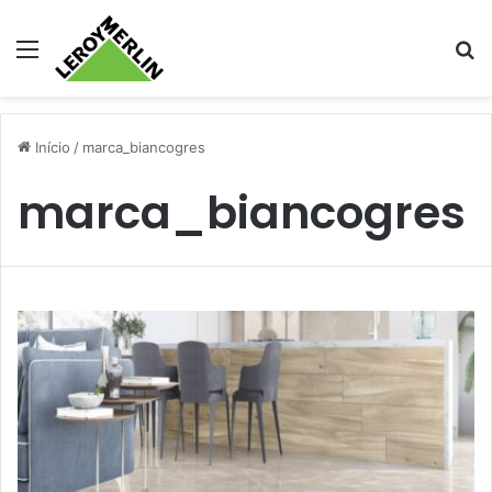
Menu
Pr
Início
/
marca_biancogres
marca_biancogres