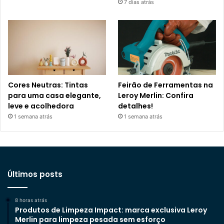
7 dias atrás
Cores Neutras: Tintas
Feirão de Ferramentas na
para uma casa elegante,
Leroy Merlin: Confira
leve e acolhedora
detalhes!
1 semana atrás
1 semana atrás
Últimos posts
8 horas atrás
Produtos de Limpeza Impact: marca exclusiva Leroy
Merlin para limpeza pesada sem esforço