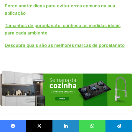
Porcelanato: dicas para evitar erros comuns na sua
aplicação
Tamanhos de porcelanato: conheça as medidas ideais
para cada ambiente
Descubra quais são as melhores marcas de porcelanato
Artigos relacionados
Facebook
X
Linkedin
WhatsApp
Telegram