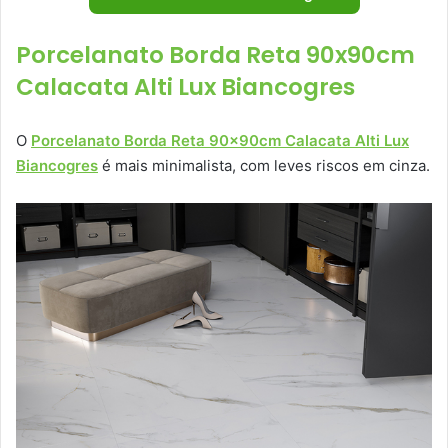
Porcelanato Borda Reta 90x90cm
Calacata Alti Lux Biancogres
O
Porcelanato Borda Reta 90x90cm Calacata Alti Lux
Biancogres
é mais minimalista, com leves riscos em cinza.