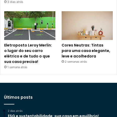
3 dias atrás
Eletroposto Leroy Merlin:
Cores Neutras: Tintas
o lugar do seu carro
para uma casa elegante,
elétrico e de tudo o que
leve e acolhedora
sua casa precisa!
2 semanas atrás
1 semana atrás
Últimos posts
2 dias atrás
ESG e sustentabilidade: sua casa em equilíbrio!