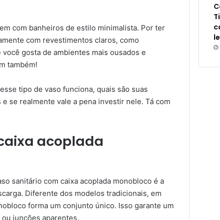
C
T
c
m com banheiros de estilo minimalista. Por ter
l
tamente com revestimentos claros, como
e você gosta de ambientes mais ousados e
 bem também!
sse tipo de vaso funciona, quais são suas
e se realmente vale a pena investir nele. Tá com
 caixa acoplada
vaso sanitário com caixa acoplada monobloco é a
scarga. Diferente dos modelos tradicionais, em
nobloco forma um conjunto único. Isso garante um
 ou junções aparentes.