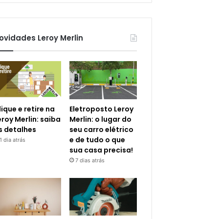
ovidades Leroy Merlin
lique e retire na
Eletroposto Leroy
eroy Merlin: saiba
Merlin: o lugar do
s detalhes
seu carro elétrico
e de tudo o que
1 dia atrás
sua casa precisa!
7 dias atrás