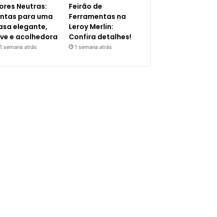
ores Neutras:
Feirão de
intas para uma
Ferramentas na
asa elegante,
Leroy Merlin:
eve e acolhedora
Confira detalhes!
1 semana atrás
1 semana atrás