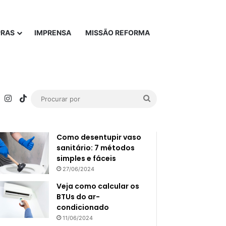
PRAS
IMPRENSA
MISSÃO REFORMA
rest
YouTube
Instagram
TikTok
Procurar
Popular
Recente
por
Como desentupir vaso
sanitário: 7 métodos
simples e fáceis
27/06/2024
Veja como calcular os
BTUs do ar-
condicionado
11/06/2024