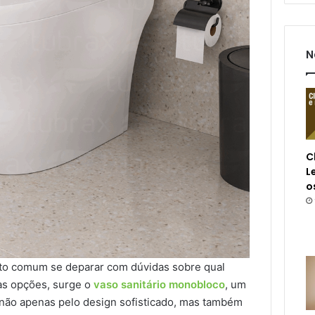
N
C
L
o
uito comum se deparar com dúvidas sobre qual
tas opções, surge o
vaso sanitário monobloco
, um
ão apenas pelo design sofisticado, mas também