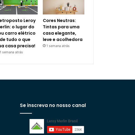
letroposto Leroy
Cores Neutras:
erlin: o lugar do
Tintas para uma
eu carro elétrico
casa elegante,
 de tudo o que
leve e acolhedora
ua casa precisa!
1 semana atrás
1 semana atrás
Se inscreva no nosso canal