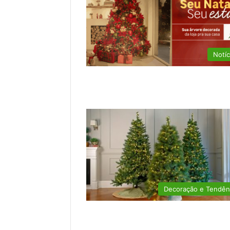
Notíc
Decoração e Tendên