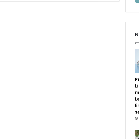
N
P
L
m
L
l
s