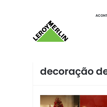
ACONT
Início
/
decoração de natal
decoração de