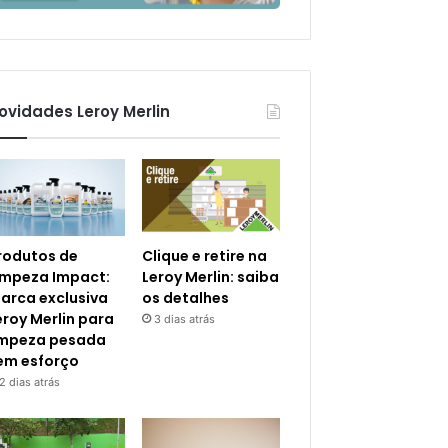
ovidades Leroy Merlin
rodutos de
Clique e retire na
impeza Impact:
Leroy Merlin: saiba
arca exclusiva
os detalhes
eroy Merlin para
3 dias atrás
impeza pesada
em esforço
2 dias atrás