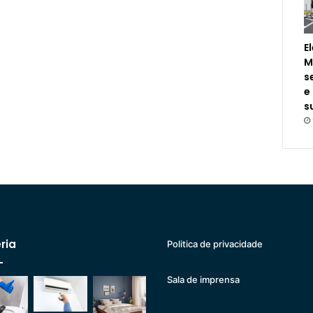
E
M
s
e
s
ria
Politica de privacidade
Sala de imprensa