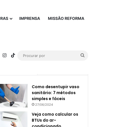
PRAS
IMPRENSA
MISSÃO REFORMA
rest
YouTube
Instagram
TikTok
Procurar
por
Popular
Recente
Como desentupir vaso
sanitário: 7 métodos
simples e fáceis
27/06/2024
Veja como calcular os
BTUs do ar-
condicionado