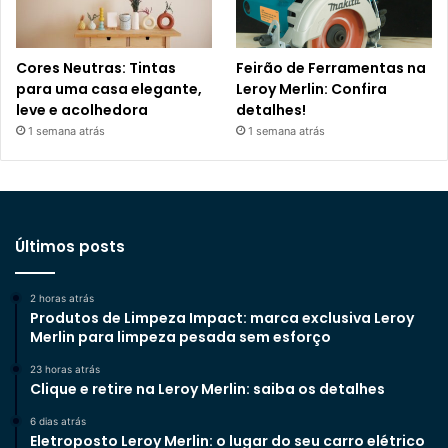
Cores Neutras: Tintas
Feirão de Ferramentas na
para uma casa elegante,
Leroy Merlin: Confira
leve e acolhedora
detalhes!
1 semana atrás
1 semana atrás
Últimos posts
2 horas atrás
Produtos de Limpeza Impact: marca exclusiva Leroy
Merlin para limpeza pesada sem esforço
23 horas atrás
Clique e retire na Leroy Merlin: saiba os detalhes
6 dias atrás
Eletroposto Leroy Merlin: o lugar do seu carro elétrico