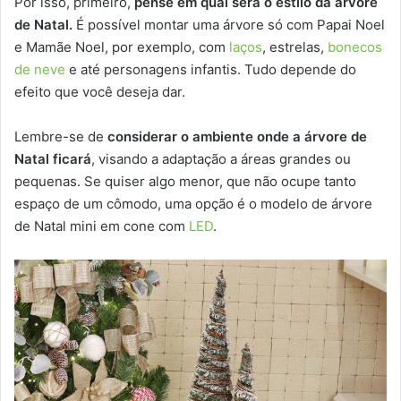
Por isso, primeiro,
pense em qual será o estilo da árvore
de Natal.
É possível montar uma árvore só com Papai Noel
e Mamãe Noel, por exemplo, com
laços
, estrelas,
bonecos
de neve
e até personagens infantis. Tudo depende do
efeito que você deseja dar.
Lembre-se de
considerar o ambiente onde a árvore de
Natal ficará
, visando a adaptação a áreas grandes ou
pequenas. Se quiser algo menor, que não ocupe tanto
espaço de um cômodo, uma opção é o modelo de árvore
de Natal mini em cone com
LED
.