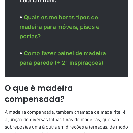
Leia também:
•
Quais os melhores tipos de
madeira para móveis, pisos e
portas?
•
Como fazer painel de madeira
para parede (+ 21 inspirações)
O que é madeira
compensada?
A madeira compensada, também chamada de madeirite, é
a junção de diversas folhas finas de madeiras, que são
sobrepostas uma à outra em direções alternadas, de modo