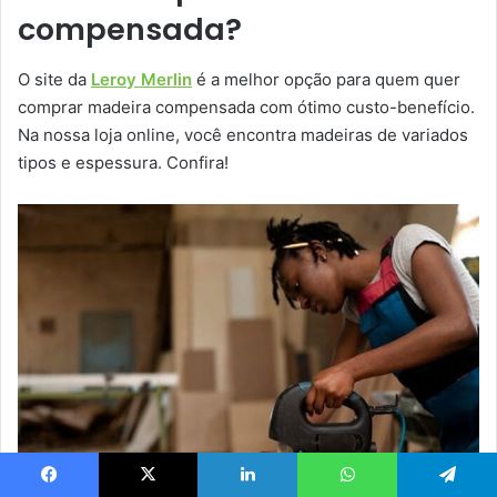
compensada?
O site da
Leroy Merlin
é a melhor opção para quem quer
comprar madeira compensada com ótimo custo-benefício.
Na nossa loja online, você encontra madeiras de variados
tipos e espessura. Confira!
Facebook
X
Linkedin
WhatsApp
Telegram