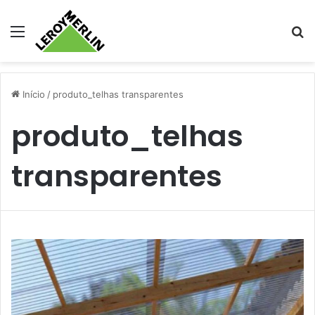
Menu
Pr
Início
/
produto_telhas transparentes
produto_telhas
transparentes