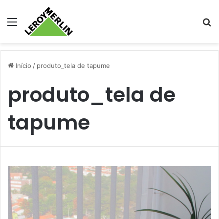
Menu
Pr
Início
/
produto_tela de tapume
produto_tela de
tapume