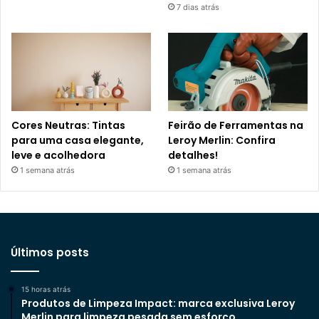
7 dias atrás
Cores Neutras: Tintas
Feirão de Ferramentas na
para uma casa elegante,
Leroy Merlin: Confira
leve e acolhedora
detalhes!
1 semana atrás
1 semana atrás
Últimos posts
15 horas atrás
Produtos de Limpeza Impact: marca exclusiva Leroy
Merlin para limpeza pesada sem esforço