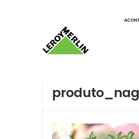
ACONT
Início
/
produto_nagmobio
produto_na