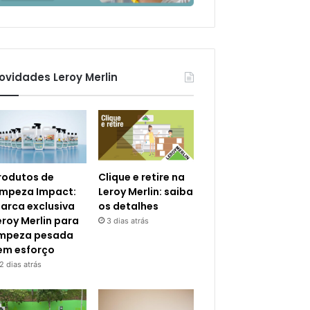
ovidades Leroy Merlin
rodutos de
Clique e retire na
impeza Impact:
Leroy Merlin: saiba
arca exclusiva
os detalhes
eroy Merlin para
3 dias atrás
impeza pesada
em esforço
2 dias atrás