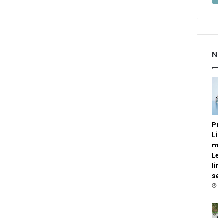
N
P
L
m
L
l
s