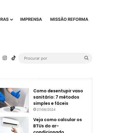
PRAS
IMPRENSA
MISSÃO REFORMA
rest
YouTube
Instagram
TikTok
Procurar
por
Popular
Recente
Como desentupir vaso
sanitário: 7 métodos
simples e fáceis
27/06/2024
Veja como calcular os
BTUs do ar-
condicionado