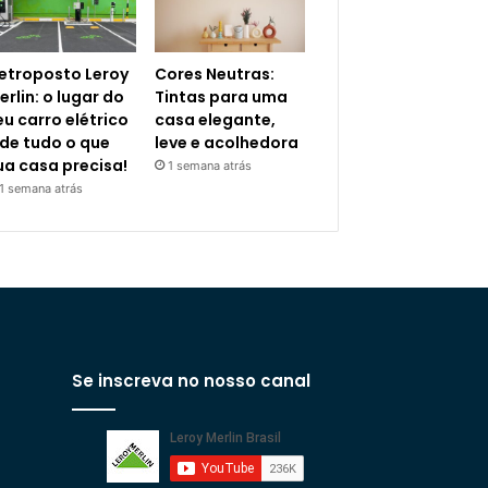
letroposto Leroy
Cores Neutras:
erlin: o lugar do
Tintas para uma
eu carro elétrico
casa elegante,
 de tudo o que
leve e acolhedora
ua casa precisa!
1 semana atrás
1 semana atrás
Se inscreva no nosso canal