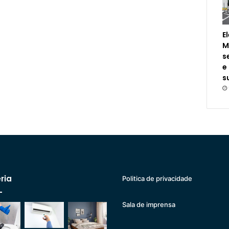
E
M
s
e
s
ria
Politica de privacidade
Sala de imprensa