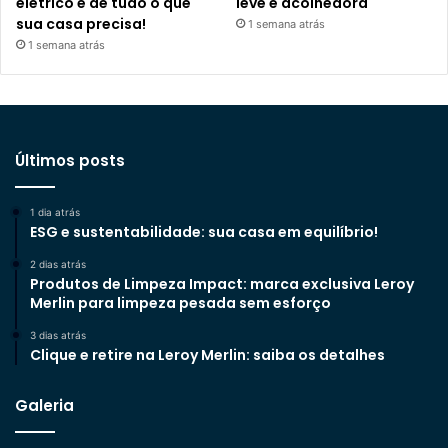
elétrico e de tudo o que
leve e acolhedora
sua casa precisa!
1 semana atrás
1 semana atrás
Últimos posts
1 dia atrás
ESG e sustentabilidade: sua casa em equilíbrio!
2 dias atrás
Produtos de Limpeza Impact: marca exclusiva Leroy
Merlin para limpeza pesada sem esforço
3 dias atrás
Clique e retire na Leroy Merlin: saiba os detalhes
Galeria