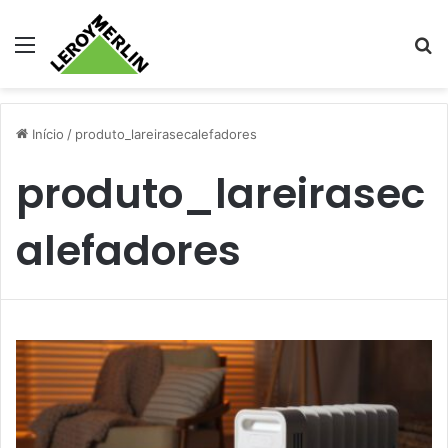
Menu
Pr
Início
/
produto_lareirasecalefadores
produto_lareirasec
alefadores