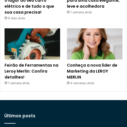
o lugar do seu carro
para uma casa elegante,
elétrico e de tudo o que
leve e acolhedora
sua casa precisa!
1 semana atrás
6 dias atrás
Feirão de Ferramentas na
Conheça a nova líder de
Leroy Merlin: Confira
Marketing da LEROY
detalhes!
MERLIN
1 semana atrás
4 semanas atrás
Últimos posts