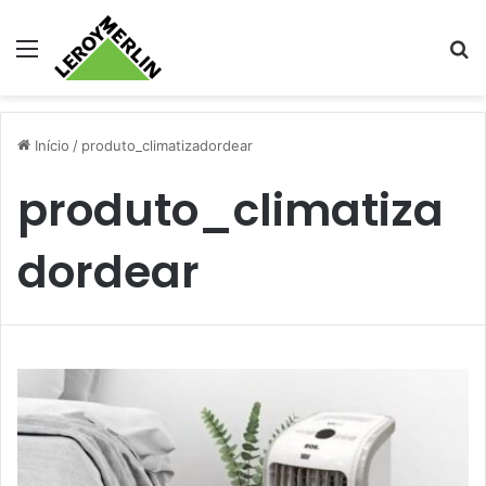
Menu
Pr
Início
/
produto_climatizadordear
produto_climatiza
dordear