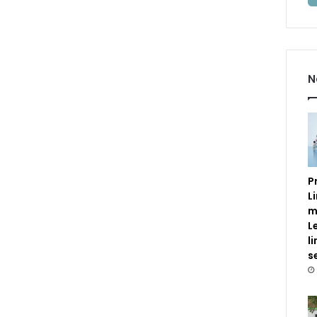
N
P
L
m
L
l
s