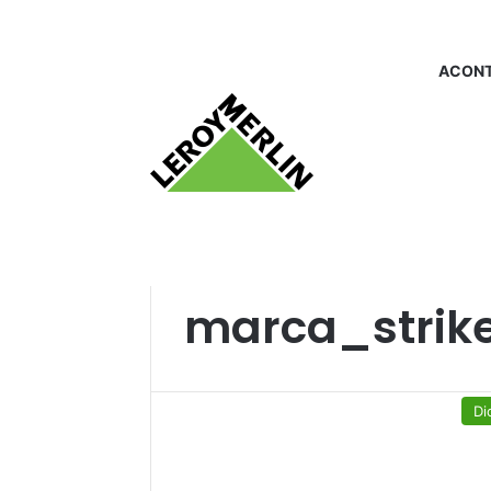
ACONT
Início
/
marca_strike
marca_strik
Di