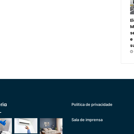
E
M
s
e
s
ria
Politica de privacidade
Sala de imprensa