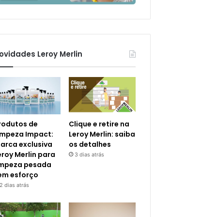
ovidades Leroy Merlin
rodutos de
Clique e retire na
impeza Impact:
Leroy Merlin: saiba
arca exclusiva
os detalhes
eroy Merlin para
3 dias atrás
impeza pesada
em esforço
2 dias atrás