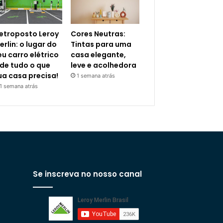
letroposto Leroy
Cores Neutras:
erlin: o lugar do
Tintas para uma
eu carro elétrico
casa elegante,
 de tudo o que
leve e acolhedora
ua casa precisa!
1 semana atrás
1 semana atrás
Se inscreva no nosso canal