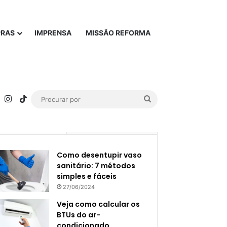
PRAS
IMPRENSA
MISSÃO REFORMA
rest
YouTube
Instagram
TikTok
Procurar
por
Popular
Recente
Como desentupir vaso
sanitário: 7 métodos
simples e fáceis
27/06/2024
Veja como calcular os
BTUs do ar-
condicionado