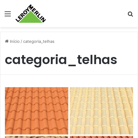
Menu
Pr
Início
/
categoria_telhas
categoria_telhas