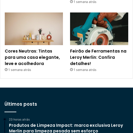
1 semana atrás
Cores Neutras: Tintas
Feirão de Ferramentas na
para uma casa elegante,
Leroy Merlin: Confira
leve e acolhedora
detalhes!
1 semana atrás
1 semana atrás
Últimos posts
23 horas atrás
Produtos de Limpeza Impact: marca exclusiva Leroy
Merlin para limpeza pesada sem esforço