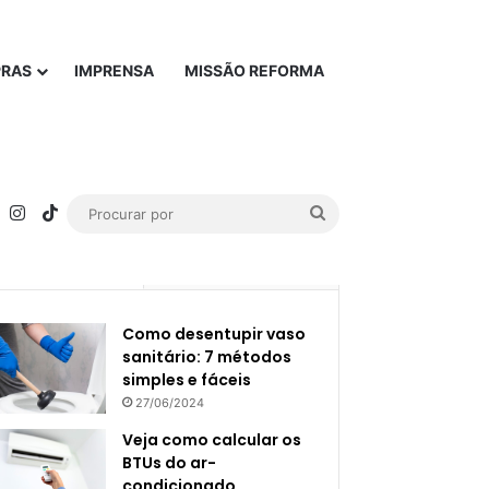
PRAS
IMPRENSA
MISSÃO REFORMA
rest
YouTube
Instagram
TikTok
Procurar
por
Popular
Recente
Como desentupir vaso
sanitário: 7 métodos
simples e fáceis
27/06/2024
Veja como calcular os
BTUs do ar-
condicionado