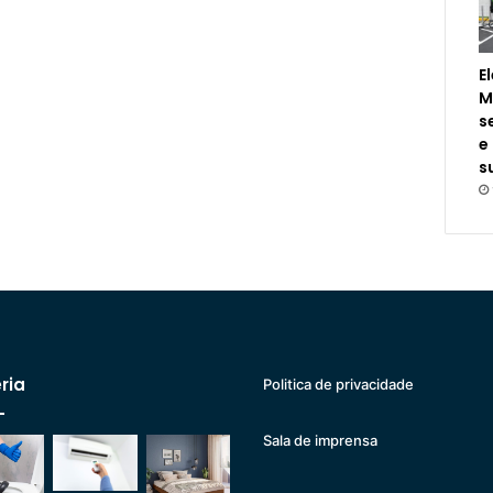
E
M
s
e
s
ria
Politica de privacidade
Sala de imprensa