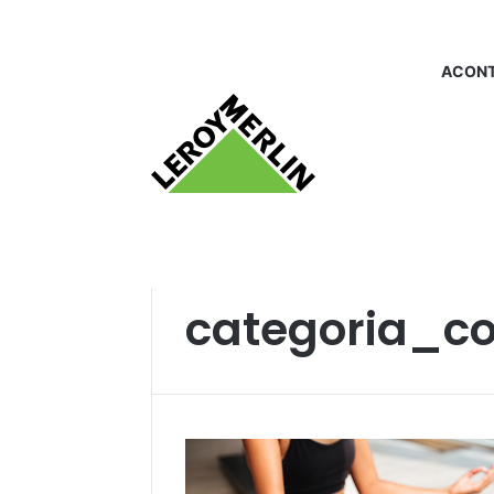
ACONT
Início
/
categoria_covid 19
categoria_co