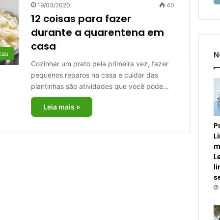
19/03/2020
40
12 coisas para fazer
durante a quarentena em
casa
N
cas
Cozinhar um prato pela primeira vez, fazer
pequenos reparos na casa e cuidar das
plantinhas são atividades que você pode…
Leia mais »
P
L
m
L
l
s