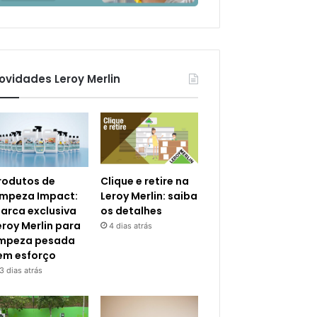
ovidades Leroy Merlin
rodutos de
Clique e retire na
impeza Impact:
Leroy Merlin: saiba
arca exclusiva
os detalhes
eroy Merlin para
4 dias atrás
impeza pesada
em esforço
3 dias atrás