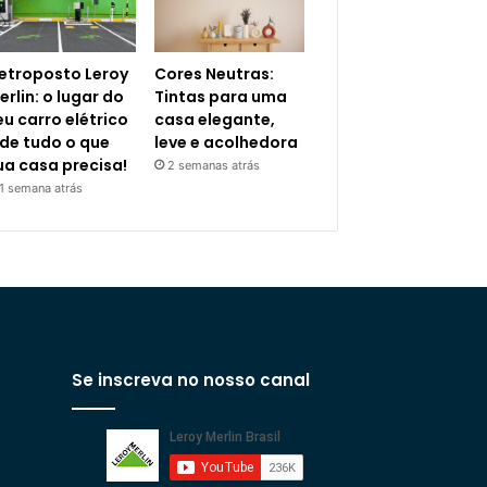
letroposto Leroy
Cores Neutras:
erlin: o lugar do
Tintas para uma
eu carro elétrico
casa elegante,
 de tudo o que
leve e acolhedora
ua casa precisa!
2 semanas atrás
1 semana atrás
Se inscreva no nosso canal