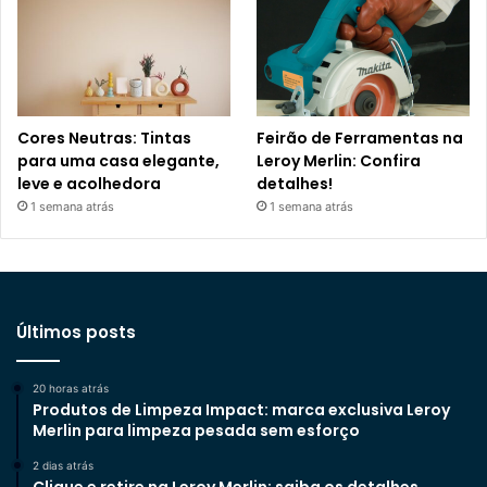
Cores Neutras: Tintas
Feirão de Ferramentas na
para uma casa elegante,
Leroy Merlin: Confira
leve e acolhedora
detalhes!
1 semana atrás
1 semana atrás
Últimos posts
20 horas atrás
Produtos de Limpeza Impact: marca exclusiva Leroy
Merlin para limpeza pesada sem esforço
2 dias atrás
Clique e retire na Leroy Merlin: saiba os detalhes